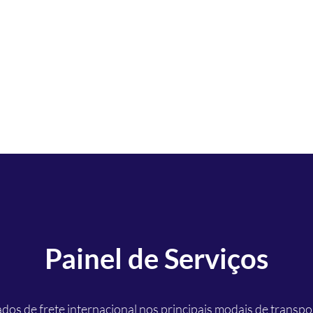
ng the global transport
Painel de Serviços
dos de frete internacional nos principais modais de trans