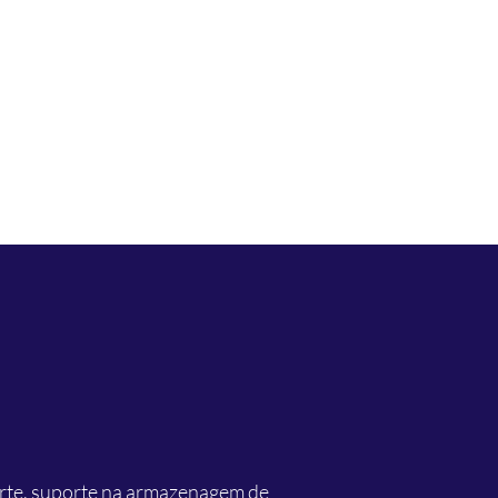
(19) 99301-5545
porte, suporte na armazenagem de