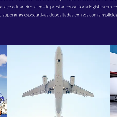
raço aduaneiro, além de prestar consultoria logística em co
e superar as expectativas depositadas em nós com simplicida